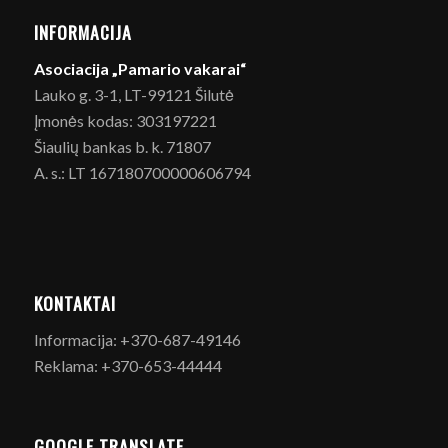
INFORMACIJA
Asociacija „Pamario vakarai“
Lauko g. 3-1, LT-99121 Šilutė
Įmonės kodas: 303197221
Šiaulių bankas b. k. 71807
A. s.: LT 167180700000606794
KONTAKTAI
Informacija: +370-687-49146
Reklama: +370-653-44444
GOOGLE TRANSLATE