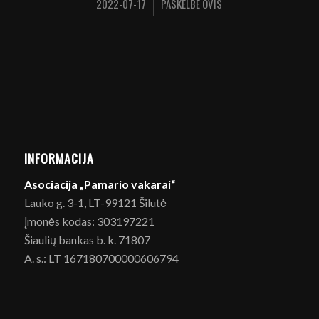
2022-07-17
PASKELBĖ
OVIS
/
INFORMACIJA
Asociacija „Pamario vakarai“
Lauko g. 3-1, LT-99121 Šilutė
Įmonės kodas: 303197221
Šiaulių bankas b. k. 71807
A. s.: LT 167180700000606794