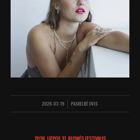
2026-03-19
PASKELBĖ
OVIS
/
2026
,
LIEPOS 31
,
RUSNĖS FESTIVALIS