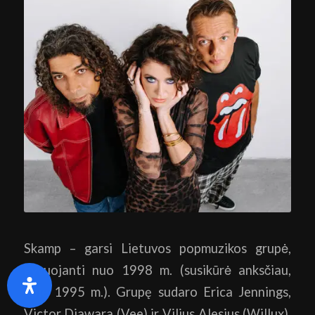
Skamp – garsi Lietuvos popmuzikos grupė,
gyvuojanti nuo 1998 m. (susikūrė anksčiau,
apie 1995 m.). Grupę sudaro Erica Jennings,
Victor Diawara (Vee) ir Vilius Alesius (Willux).