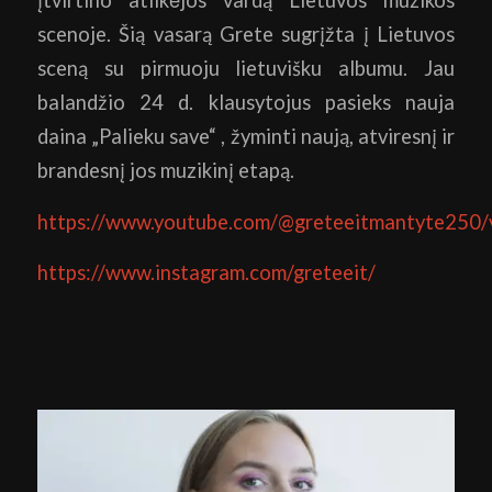
įtvirtino atlikėjos vardą Lietuvos muzikos
scenoje. Šią vasarą Grete sugrįžta į Lietuvos
sceną su pirmuoju lietuvišku albumu. Jau
balandžio 24 d. klausytojus pasieks nauja
daina „Palieku save“ , žyminti naują, atviresnį ir
brandesnį jos muzikinį etapą.
https://www.youtube.com/@greteeitmantyte250/
https://www.instagram.com/greteeit/