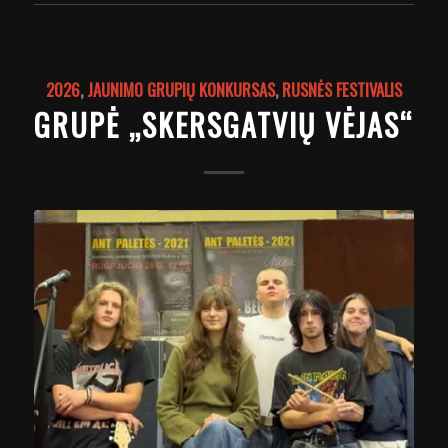
2026
,
JAUNIMO GRUPIŲ KONKURSAS
,
RUSNĖS FESTIVALIS
GRUPĖ „SKERSGATVIŲ VĖJAS“