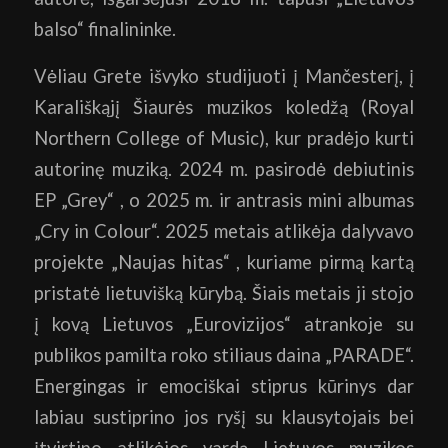
balso“ finalininke.
Vėliau Grete išvyko studijuoti į Mančesterį, į
Karališkąjį Šiaurės muzikos koledžą (Royal
Northern College of Music), kur pradėjo kurti
autorinę muziką. 2024 m. pasirodė debiutinis
EP „Grey“ , o 2025 m. ir antrasis mini albumas
„Cry in Colour“. 2025 metais atlikėja dalyvavo
projekte „Naujas hitas“ , kuriame pirmą kartą
pristatė lietuvišką kūrybą. Šiais metais ji stojo
į kovą Lietuvos „Eurovizijos“ atrankoje su
publikos pamilta roko stiliaus daina „PARADE“.
Energingas ir emociškai stiprus kūrinys dar
labiau sustiprino jos ryšį su klausytojais bei