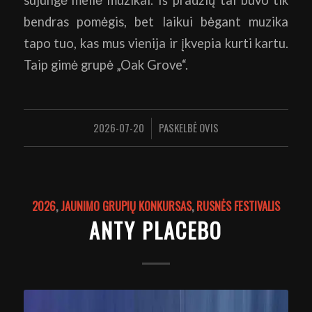
sujungė meilė muzikai. Iš pradžių tai buvo tik
bendras pomėgis, bet laikui bėgant muzika
tapo tuo, kas mus vienija ir įkvepia kurti kartu.
Taip gimė grupė „Oak Grove“.
2026-07-20
PASKELBĖ
OVIS
/
2026
,
JAUNIMO GRUPIŲ KONKURSAS
,
RUSNĖS FESTIVALIS
ANTY PLACEBO