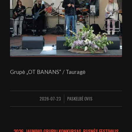
Grupė „OT BANANS“ / Tauragė
2026-07-23
PASKELBĖ
OVIS
/
2026
,
JAUNIMO GRUPIŲ KONKURSAS
,
RUSNĖS FESTIVALIS