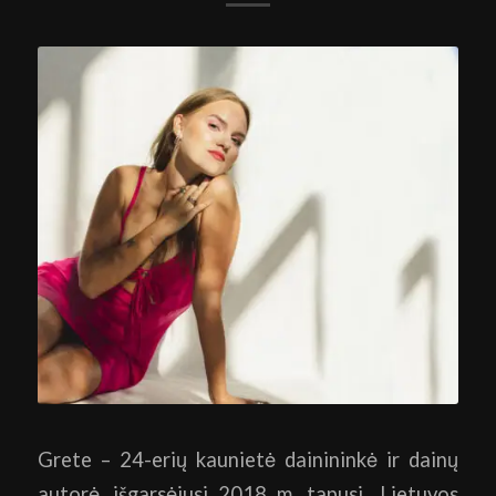
Grete – 24-erių kaunietė dainininkė ir dainų
autorė, išgarsėjusi 2018 m. tapusi „Lietuvos