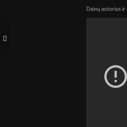
Dainų autorius ir
GRUPĖ „SKATING IN
PYJAMAS“